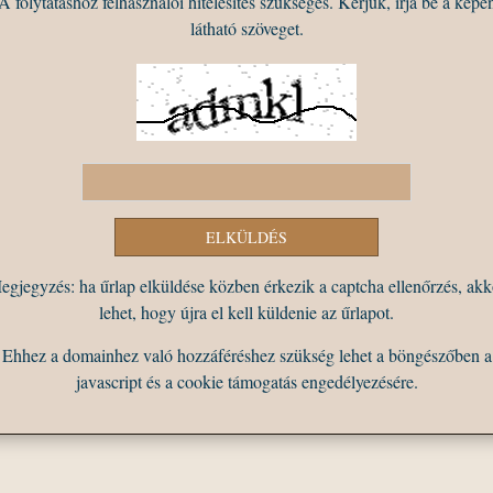
A folytatáshoz felhasználói hitelesítés szükséges. Kérjük, írja be a képe
látható szöveget.
egjegyzés: ha űrlap elküldése közben érkezik a captcha ellenőrzés, akk
lehet, hogy újra el kell küldenie az űrlapot.
Ehhez a domainhez való hozzáféréshez szükség lehet a böngészőben a
javascript és a cookie támogatás engedélyezésére.